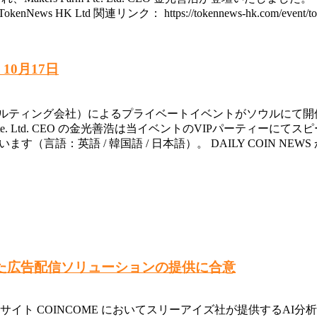
okenNews HK Ltd 関連リンク： https://tokennews-hk.com/event/token
10月17日
ts（投資およびコンサルティング会社）によるプライベートイベントがソウ
arm Pte. Ltd. CEO の金光善浩は当イベントのVIPパー
ています（言語：英語 / 韓国語 / 日本語）。 DAILY COIN
組み入れた広告配信ソリューションの提供に合意
ックサイト COINCOME においてスリーアイズ社が提供するAI分析