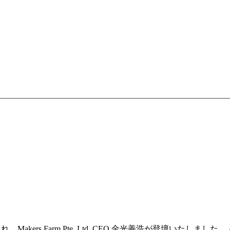
催され、Makers Farm Pte. Ltd. CEO 金光善浩が登壇いたしまし