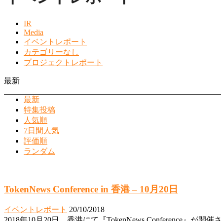
IR
Media
イベントレポート
カテゴリーなし
プロジェクトレポート
最新
最新
特集投稿
人気順
7日間人気
評価順
ランダム
TokenNews Conference in 香港 – 10月20日
イベントレポート
20/10/2018
2018年10月20日、香港にて『TokenNews Conference』が開