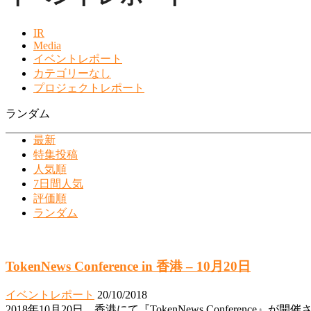
IR
Media
イベントレポート
カテゴリーなし
プロジェクトレポート
ランダム
最新
特集投稿
人気順
7日間人気
評価順
ランダム
TokenNews Conference in 香港 – 10月20日
イベントレポート
20/10/2018
2018年10月20日、香港にて『TokenNews Conference』が開