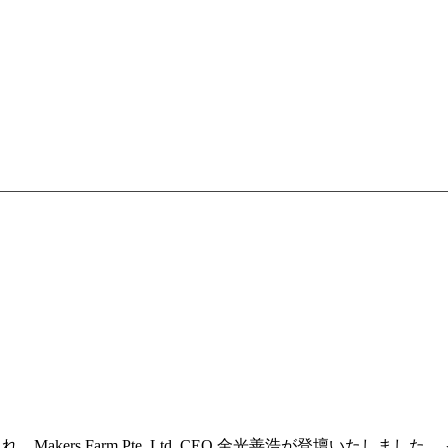
催され、Makers Farm Pte. Ltd. CEO 金光善浩が登壇いたしまし