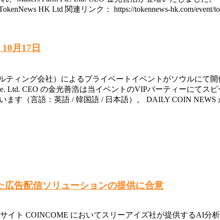
okenNews HK Ltd 関連リンク： https://tokennews-hk.com/event/token
10月17日
ts（投資およびコンサルティング会社）によるプライベートイベントがソウ
arm Pte. Ltd. CEO の金光善浩は当イベントのVIPパー
ています（言語：英語 / 韓国語 / 日本語）。 DAILY COIN
組み入れた広告配信ソリューションの提供に合意
ックサイト COINCOME においてスリーアイズ社が提供するAI分析