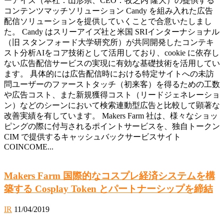
ーアイズ（本社：山形県、CEO：牧之内 隆大）の提供する
コンテンツマッチソリューション Candy を組み入れた広告
配信ソリューションを提供していくことで合意いたしまし
た。 Candy はスリーアイズ社と米国 SRIインターナショナル
（旧 スタンフォード大学研究所）が共同開発したコンテキ
スト分析AIをコア技術として活用しており、cookie に依存し
ない広告配信サービスの実現に有効な基礎技術を活用してい
ます。 具体的には広告配信時における特定サイトへの未訪
問ユーザーのファーストタッチ（初来客）を得るための工数
や広告コスト、また新規獲得コスト（リードジェネレーショ
ン）などのシーンにおいて検索連動型広告と比較して顕著な
改善実績を有しています。 Makers Farm 社は、様々なショッ
ピングの際に付与されるポイントサービスを、独自トークン
CIM で提供するキャッシュバックサービスサイト
COINCOME...
Makers Farm 国際的なコスプレ経済システムを構
築する Cosplay Token とパートナーシップを締結
IR
11/04/2019